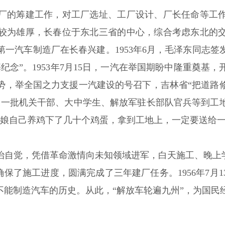
厂的筹建工作，对工厂选址、工厂设计、厂长任命等工
较为雄厚，长春位于东北三省的中心，综合考虑东北的
一汽车制造厂在长春兴建。1953年6月，毛泽东同志
纪念”。1953年7月15日，一汽在举国期盼中隆重奠基
势，举全国之力支援一汽建设的号召下，吉林省“把道路
又一批机关干部、大中学生、解放军驻长部队官兵等到工
老大娘自己养鸡下了几十个鸡蛋，拿到工地上，一定要送给
治自觉，凭借革命激情向未知领域进军，白天施工、晚上学
确保了施工进度，圆满完成了三年建厂任务。1956年7
不能制造汽车的历史。从此，“解放车轮遍九州”，为国