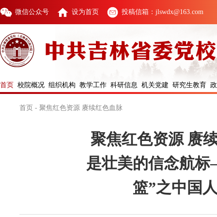
微信公众号
设为首页
投稿信箱：jlswdx@163.com
首页
校院概况
组织机构
教学工作
科研信息
机关党建
研究生教育
政
首页
-
聚焦红色资源 赓续红色血脉
聚焦红色资源 赓续
是壮美的信念航标
篮”之中国