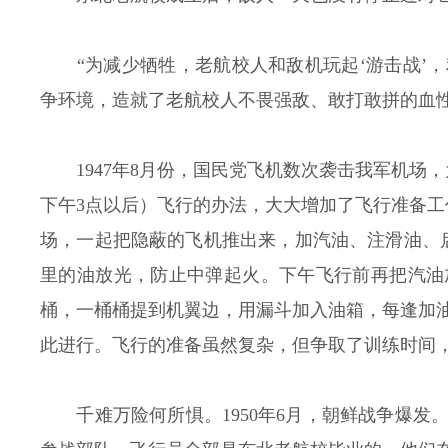
“为减少牺牲，老航校人和敌机玩起‘游击战’
争环境，造就了老航校人不畏强敌、敢打敢拼的血
1947年8月份，国民党飞机数次袭击我军机
下午3点以后）飞行的办法，大大增加了飞行准备工
场，一起把隐蔽的飞机推出来，加汽油、注滑油、
里的油放光，防止中弹起火。下午飞行前再把汽油
桶，一桶桶提到机翼边，用漏斗加入油箱，每逢加
此进行。飞行的准备虽然复杂，但争取了训练时间
千难万险何所惧。1950年6月，朝鲜战争爆发