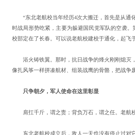
“东北老航校当年经历4次大搬迁，首先是从通
时战局形势吃紧，主要为躲避国民党军队的空袭。
校部定在了长春。可以说老航校建校于通化，起飞
浴火铸铁翼。那时，抗日战争的烽火刚刚熄灭
像扎风筝一样拼凑航材、组装战鹰的骨骼，把战争
只争朝夕，军人使命在这里彰显
肩扛千斤，谓之责；背负万石，谓之任。老航
东北老航校成立后，敌人一天也没有停止过对