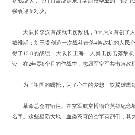
参战部队，飞行员全部是东北老航校毕业的。他们在
强敌迎面对决。
大队长李汉首战就击伤敌机，8天后又首创了人
戴维斯；刘玉堤创造一次战斗击落4架敌机的人民空
得了15∶0的战绩，大队长王海一人就击伤击落敌
迹。在2年零8个月的作战中，志愿军空军共击落敌机3
为了祖国的嘱托，为了心中的梦想，铁翼雄鹰
革命总会有牺牲。在空军航空博物馆英雄纪念墙
名字。这些星陨大地、血染苍穹的空军英烈们，其